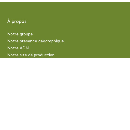
À propos
Notre groupe
Notre présence géographique
Notre ADN
Notre site de production
Notre activité
Notre démarche qualité
Notre expertise
Notre expertise en formulation naturelle
Nos aromaticiennes
Information